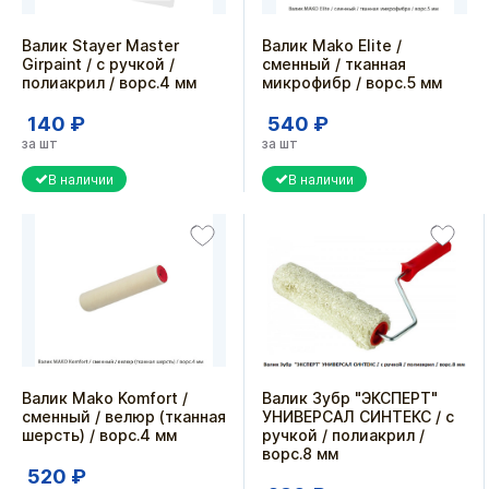
Валик Stayer Master
Валик Mako Elite /
Girpaint / с ручкой /
сменный / тканная
полиакрил / ворс.4 мм
микрофибр / ворс.5 мм
140 ₽
540 ₽
за шт
за шт
В наличии
В наличии
Валик Mako Komfort /
Валик Зубр "ЭКСПЕРТ"
сменный / велюр (тканная
УНИВЕРСАЛ СИНТЕКС / с
шерсть) / ворс.4 мм
ручкой / полиакрил /
ворс.8 мм
520 ₽