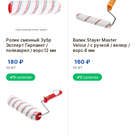
Ролик сменный Зубр
Валик Stayer Master
Эксперт Гирпаинт /
Velour / с ручкой / велюр /
полиакрил / ворс.12 мм
ворс.4 мм
180 ₽
160 ₽
за шт
за шт
В наличии
В наличии