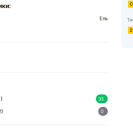
С
ики:
Ель
Ти
2
)
33
2)
0