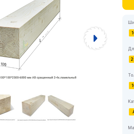
Ши
1
Дл
2
То
1
Ка
Ма