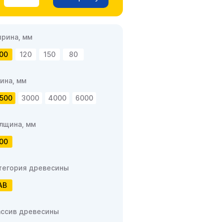
рина, мм
00
120
150
80
ина, мм
500
3000
4000
6000
лщина, мм
00
тегория древесины
АВ
ссив древесины