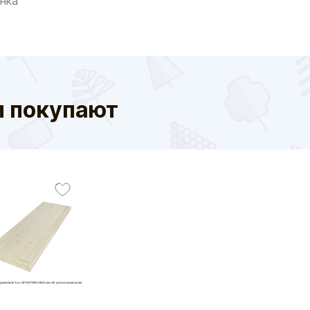
енка
м покупают