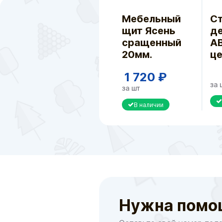
Мебельный
С
щит Ясень
де
сращенный
А
20мм.
ц
1 720 ₽
за 
за шт
В наличии
Нужна помо