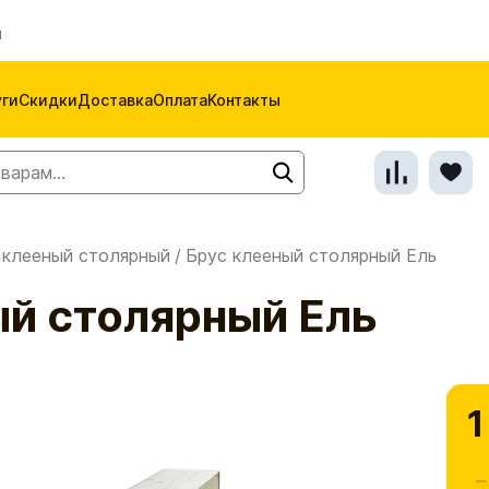
м
уги
Скидки
Доставка
Оплата
Контакты
 клееный столярный
/
Брус клееный столярный Ель
ый столярный Ель
1