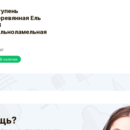
тупень
ревянная Ель
В
ельноламельная
шт
В наличии
щь?