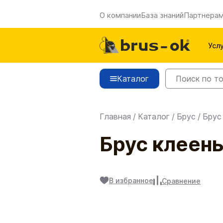
О компании
База знаний
Партнера
Усл
Каталог
Главная
/
Каталог
/
Брус
/
Брус
Брус клеен
В избранное
Сравнение