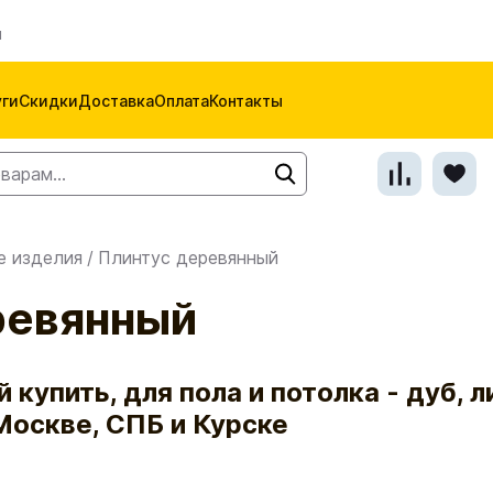
м
уги
Скидки
Доставка
Оплата
Контакты
е изделия
/
Плинтус деревянный
ревянный
купить, для пола и потолка - дуб, л
Москве, СПБ и Курске