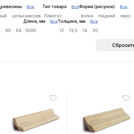
древесины
Тип товара
Форма (рисунок)
Все
Все
Все
ный
цельн.массив
Плинтус
волна
гладкий
евро
Длина, мм
Толщина, мм
Все
Все
5
60
64
3000
12
13,5
14
20