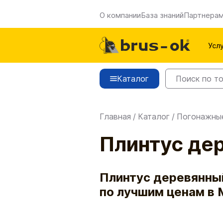
О компании
База знаний
Партнера
Усл
Каталог
Главная
/
Каталог
/
Погонажны
Плинтус де
Плинтус деревянный 
по лучшим ценам в 