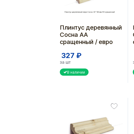
Плинтус деревянный
Сосна АА
сращенный / евро
327 ₽
за шт
В наличии