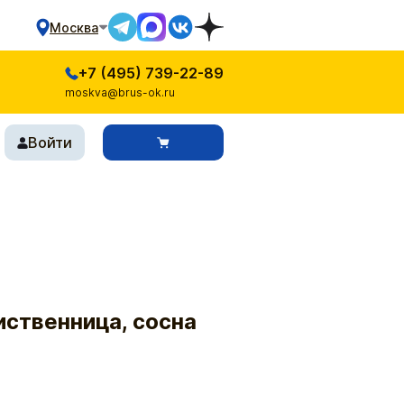
Москва
+7 (495) 739-22-89
moskva@brus-ok.ru
Войти
иственница, сосна