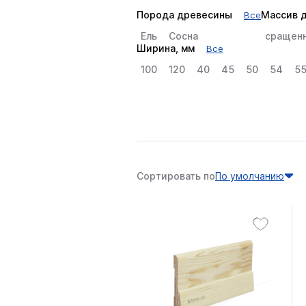
Порода древесины
Массив 
Все
Ель
Сосна
сращен
Ширина, мм
Все
100
120
40
45
50
54
5
Сортировать по
По умолчанию