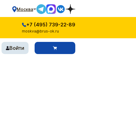
Москва
+7 (495) 739-22-89
moskva@brus-ok.ru
Войти