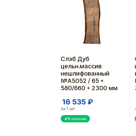
Слэб Дуб
цельн.массив
нешлифованный
№A5052 / 65 *
580/660 * 2300 мм
16 535 ₽
за 1 шт
В наличии