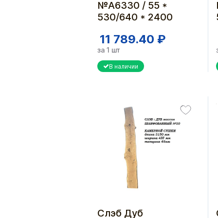
№А6330 / 55 *
530/640 * 2400
11 789.40 ₽
за 1 шт
В наличии
Слэб Дуб