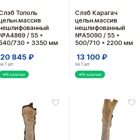
Слэб Тополь
Слэб Карагач
цельн.массив
цельн.массив
нешлифованный
нешлифованный
№А4869 / 55 *
№A5090 / 55 *
540/730 * 3350 мм
500/710 * 2200 мм
20 845 ₽
13 100 ₽
за 1 шт
за 1 шт
В наличии
В наличии