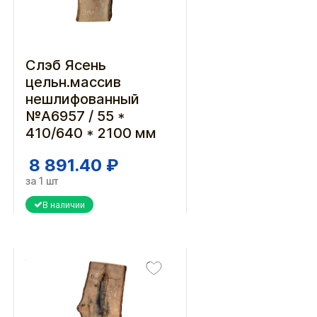
Слэб Ясень
цельн.массив
нешлифованный
№А6957 / 55 *
410/640 * 2100 мм
8 891.40 ₽
за 1 шт
В наличии