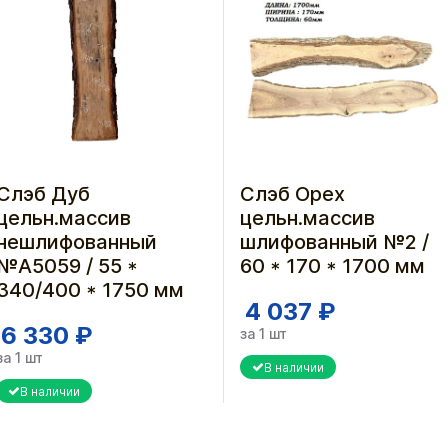
Слэб Дуб
Слэб Орех
цельн.массив
цельн.массив
нешлифованный
шлифованный №2 /
№A5059 / 55 *
60 * 170 * 1700 мм
340/400 * 1750 мм
4 037 ₽
6 330 ₽
за 1 шт
за 1 шт
В наличии
В наличии