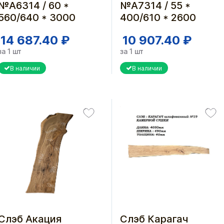
№А6314 / 60 *
№А7314 / 55 *
560/640 * 3000
400/610 * 2600
14 687.40 ₽
10 907.40 ₽
за 1 шт
за 1 шт
В наличии
В наличии
Слэб Акация
Слэб Карагач