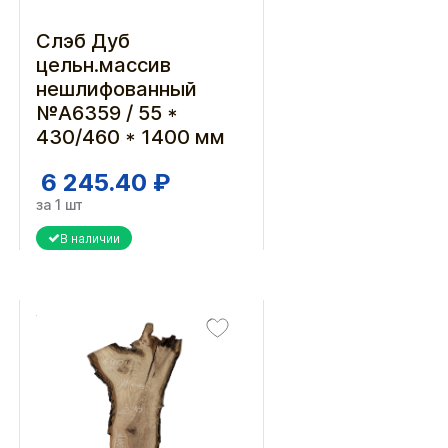
Слэб Дуб
цельн.массив
нешлифованный
№А6359 / 55 *
430/460 * 1400 мм
6 245.40 ₽
за 1 шт
В наличии