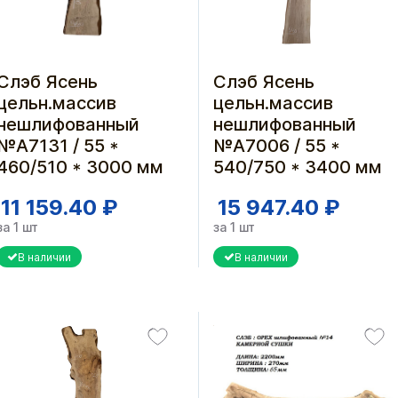
Слэб Ясень
Слэб Ясень
цельн.массив
цельн.массив
нешлифованный
нешлифованный
№А7131 / 55 *
№А7006 / 55 *
460/510 * 3000 мм
540/750 * 3400 мм
11 159.40 ₽
15 947.40 ₽
за 1 шт
за 1 шт
В наличии
В наличии