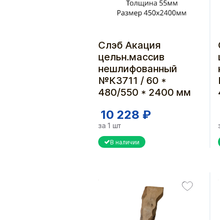
Слэб Акация
цельн.массив
нешлифованный
№К3711 / 60 *
480/550 * 2400 мм
10 228 ₽
за 1 шт
В наличии