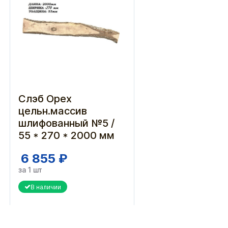
Слэб Орех
цельн.массив
шлифованный №5 /
55 * 270 * 2000 мм
6 855 ₽
за 1 шт
В наличии