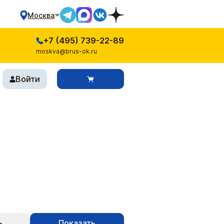
Москва
+7 (495) 739-22-89
moskva@brus-ok.ru
Войти