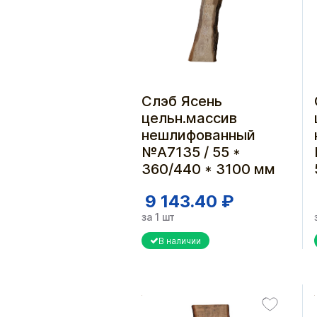
Слэб Ясень
цельн.массив
нешлифованный
№А7135 / 55 *
360/440 * 3100 мм
9 143.40 ₽
за 1 шт
В наличии