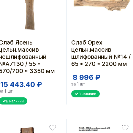
Слэб Ясень
Слэб Орех
цельн.массив
цельн.массив
нешлифованный
шлифованный №14 /
№А7130 / 55 *
65 * 270 * 2200 мм
570/700 * 3350 мм
8 996 ₽
15 443.40 ₽
за 1 шт
за 1 шт
В наличии
В наличии