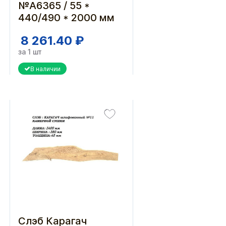
№А6365 / 55 *
440/490 * 2000 мм
8 261.40 ₽
за 1 шт
В наличии
Слэб Карагач