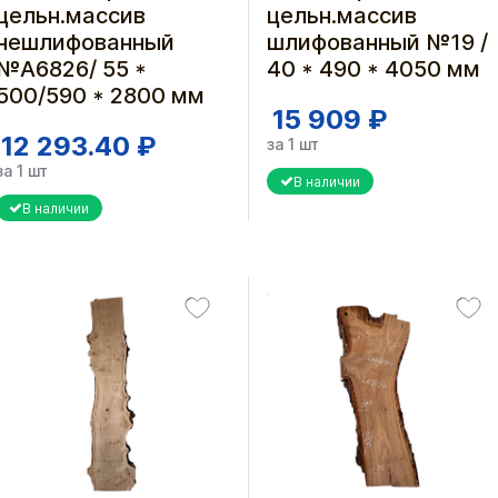
цельн.массив
цельн.массив
нешлифованный
шлифованный №19 /
№А6826/ 55 *
40 * 490 * 4050 мм
500/590 * 2800 мм
15 909 ₽
12 293.40 ₽
за 1 шт
за 1 шт
В наличии
В наличии