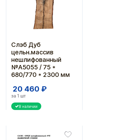
Слэб Дуб
цельн.массив
нешлифованный
№A5055 / 75 *
680/770 * 2300 мм
20 460 ₽
за 1 шт
В наличии