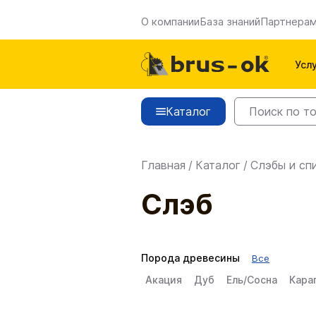
О компании
База знаний
Партнера
Усл
Каталог
Главная
/
Каталог
/
Слэбы и сп
Слэб
Порода древесины
Все
Акация
Дуб
Ель/Сосна
Кара