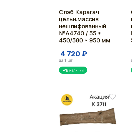
Слэб Карагач
цельн.массив
нешлифованный
№A4740 / 55 *
450/580 * 950 мм
4 720 ₽
за 1 шт
В наличии