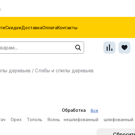
м
уги
Скидки
Доставка
Оплата
Контакты
илы деревьев
/
Слэбы и спилы деревьев
Обработка
Все
гач
Орех
Тополь
Ясень
нешлифованный
шлифованный