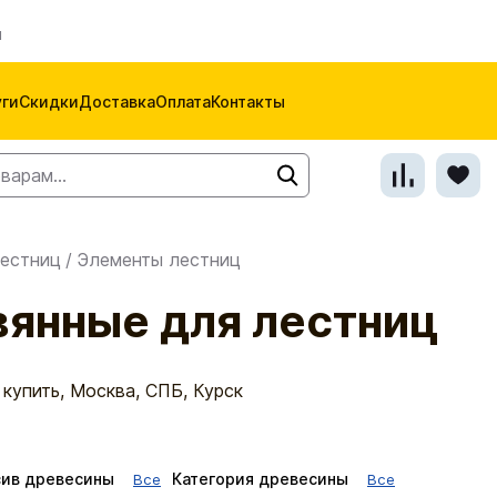
м
уги
Скидки
Доставка
Оплата
Контакты
естниц
/
Элементы лестниц
янные для лестниц
купить, Москва, СПБ, Курск
ив древесины
Категория древесины
Все
Все