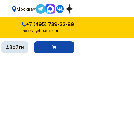
Москва
+7 (495) 739-22-89
moskva@brus-ok.ru
Войти