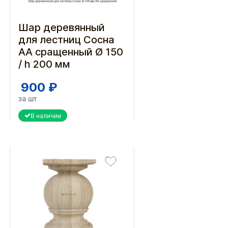
Шар деревянный
для лестниц Сосна
АА сращенный Ø 150
/ h 200 мм
900 ₽
за шт
В наличии