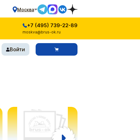
Москва
+7 (495) 739-22-89
moskva@brus-ok.ru
Войти