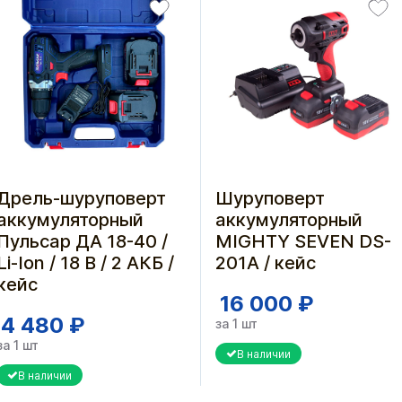
Дрель-шуруповерт
Шуруповерт
аккумуляторный
аккумуляторный
Пульсар ДА 18-40 /
MIGHTY SEVEN DS-
Li-Ion / 18 B / 2 АКБ /
201A / кейс
кейс
16 000 ₽
4 480 ₽
за 1 шт
за 1 шт
В наличии
В наличии