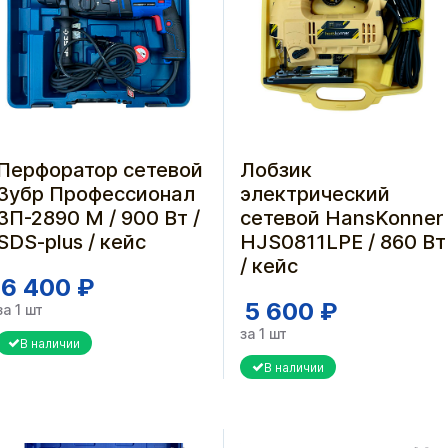
Перфоратор сетевой
Лобзик
Зубр Профессионал
электрический
ЗП-2890 М / 900 Вт /
сетевой HansKonner
SDS-plus / кейс
HJS0811LPE / 860 Вт
/ кейс
6 400 ₽
5 600 ₽
за 1 шт
за 1 шт
В наличии
В наличии