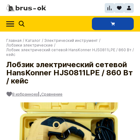
Главная
/
Каталог
/
Электрический инструмент
/
Лобзики электрические
/
Лобзик электрический сетевой HansKonner HJS0811LPE / 860 Вт /
кейс
Лобзик электрический сетевой
HansKonner HJS0811LPE / 860 Вт
/ кейс
В избранное
Сравнение