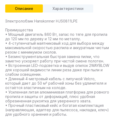
Описание
Характеристики
Электролобзик Hanskonner HJS0811LPE
Преимущества
• Мощный двигатель 860 Вт, запас по тяге для пропила
до 120 мм по дереву и 12 мм по металлу.
• 4‑ступенчатый маятниковый ход для выбора между
максимальной скоростью распила и аккуратным чистым
резом с минимумом сколов.
• Безинструментальная быстрая замена пилки, что
заметно ускоряет работу при частой смене полотен.
• Встроенная LED‑подсветка и выдув опилок 2WAYBLOW
для хорошей видимости линии реза даже при пыли и
слабом освещении.
• Длинный 4‑метровый кабель с липучкой Velcro,
который дает до 50 м² рабочей зоны без удлинителя и
остаётся эластичным на холоде.
• Усиленная литая алюминиевая платформа для ровного
пропила и защиты от деформаций, плюс удобная
обрезиненная рукоятка для уверенного хвата.
• Прочный пластиковый кейс и богатая комплектация
(направляющая, адаптер для пылесоса, накладка, ключ)
для удобного хранения и работы.