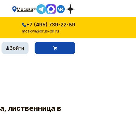
Москва
+7 (495) 739-22-89
moskva@brus-ok.ru
Войти
а, лиственница в