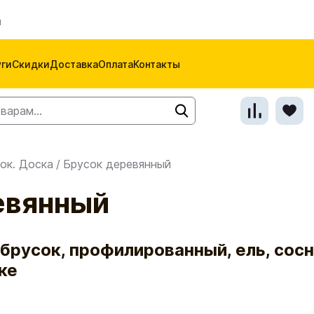
м
уги
Скидки
Доставка
Оплата
Контакты
ок. Доска
/
Брусок деревянный
евянный
брусок, профилированный, ель, сосн
ке