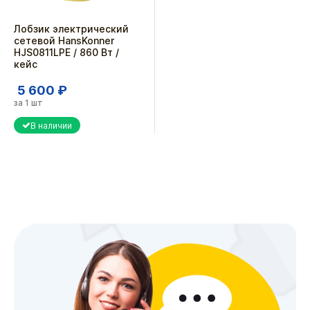
Лобзик электрический
сетевой HansKonner
HJS0811LPE / 860 Вт /
кейс
5 600 ₽
за 1 шт
В наличии