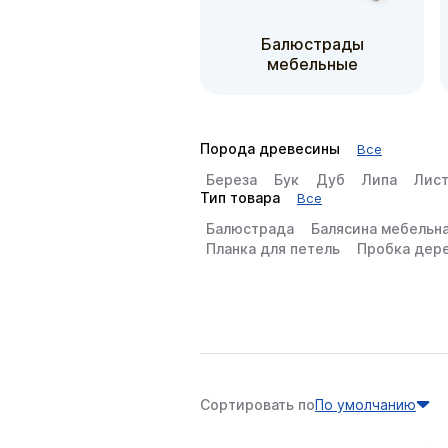
Балюстрады
мебельные
Порода древесины
Все
Береза
Бук
Дуб
Липа
Лис
Тип товара
Все
Балюстрада
Балясина мебельн
Планка для петель
Пробка дер
Сортировать по
По умолчанию