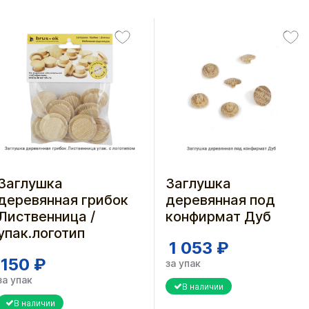
Заглушка
Заглушка
деревянная грибок
деревянная под
Лиственница /
конфирмат Дуб
упак.логотип
1 053 ₽
150 ₽
за упак
за упак
В наличии
В наличии