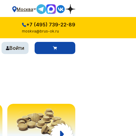
Москва
+7 (495) 739-22-89
moskva@brus-ok.ru
Войти