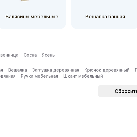
Балясины мебельные
Вешалка банная
твенница
Сосна
Ясень
ая
Вешалка
Заглушка деревянная
Крючок деревянный
евянная
Ручка мебельная
Шкант мебельный