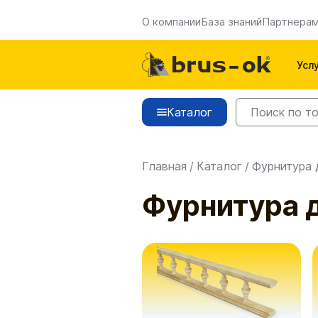
О компании
База знаний
Партнера
Усл
Каталог
Главная
/
Каталог
/
Фурнитура 
Фурнитура 