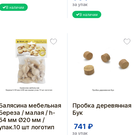
за упак
В наличии
В наличии
Балясина мебельная
Пробка деревянная
Береза / малая / h-
Бук
54 мм Ø20 мм /
741 ₽
упак.10 шт логотип
за упак