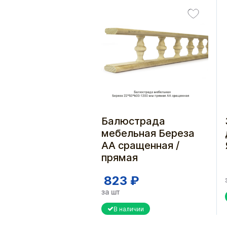
Балюстрада
мебельная Береза
АА сращенная /
прямая
823 ₽
за шт
В наличии