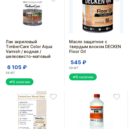
Лак акриловый
Масло защитное с
TimberCare Color Aqua
твердым воском DECKEN
Varnish / водная /
Floor Oil
шелковисто-матовый
545 ₽
6 105 ₽
за шт
за шт
В наличии
В наличии