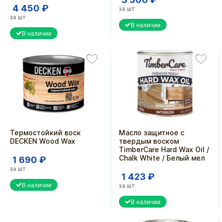
4 450 ₽
за шт
за шт
В наличии
В наличии
Термостойкий воск
Масло защитное с
DECKEN Wood Wax
твердым воском
TimberCare Hard Wax Oil /
Chalk White / Белый мел
1 690 ₽
за шт
1 423 ₽
В наличии
за шт
В наличии