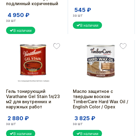
подлинный коричневый
545 ₽
4 950 ₽
за шт
за шт
В наличии
В наличии
Гель тонирующий
Масло защитное с
Varathane Gel Stain 1л/23
твердым воском
м2 для внутренних и
TimberCare Hard Wax Oil /
наружных работ
English Color / Орех
2 880 ₽
3 825 ₽
за шт
за шт
В наличии
В наличии