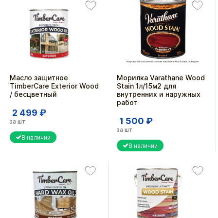
Масло защитное
Морилка Varathane Wood
TimberCare Exterior Wood
Stain 1л/15м2 для
/ бесцветный
внутренних и наружных
работ
2 499 ₽
1 500 ₽
за шт
за шт
В наличии
В наличии