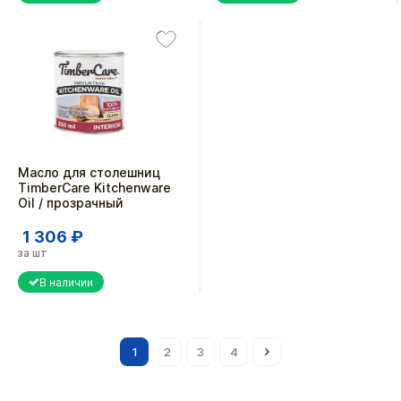
Масло для столешниц
TimberCare Kitchenware
Oil / прозрачный
1 306 ₽
за шт
В наличии
1
2
3
4