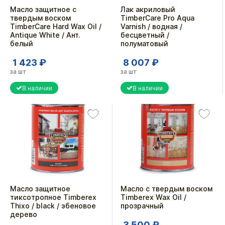
Масло защитное с
Лак акриловый
твердым воском
TimberCare Pro Aqua
TimberCare Hard Wax Oil /
Varnish / водная /
Antique White / Ант.
бесцветный /
белый
полуматовый
1 423 ₽
8 007 ₽
за шт
за шт
В наличии
В наличии
Масло защитное
Масло с твердым воском
тиксотропное Timberex
Timberex Wax Oil /
Thixo / black / эбеновое
прозрачный
дерево
3 500 ₽