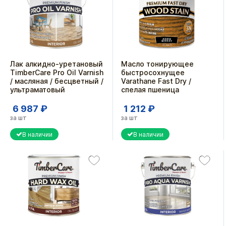
Лак алкидно-уретановый
Масло тонирующее
TimberCare Pro Oil Varnish
быстросохнущее
/ масляная / бесцветный /
Varathane Fast Dry /
ультраматовый
спелая пшеница
6 987 ₽
1 212 ₽
за шт
за шт
В наличии
В наличии