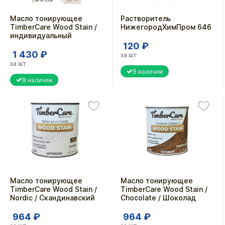
Масло тонирующее
Растворитель
TimberCare Wood Stain /
НижегородХимПром 646
индивидуальный
120 ₽
1 430 ₽
за шт
за шт
В наличии
В наличии
Масло тонирующее
Масло тонирующее
TimberCare Wood Stain /
TimberCare Wood Stain /
Nordic / Скандинавский
Chocolate / Шоколад
964 ₽
964 ₽