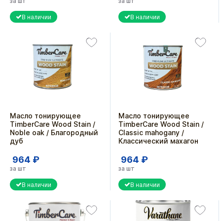
за шт
за шт
В наличии
В наличии
Масло тонирующее
Масло тонирующее
TimberCare Wood Stain /
TimberCare Wood Stain /
Noble oak / Благородный
Classic mahogany /
дуб
Классический махагон
964 ₽
964 ₽
за шт
за шт
В наличии
В наличии