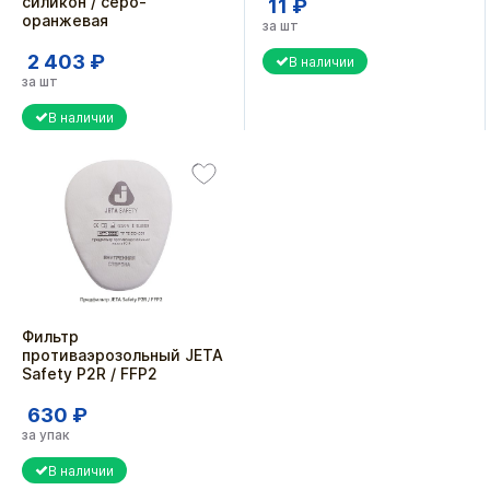
силикон / серо-
11 ₽
оранжевая
за шт
2 403 ₽
В наличии
за шт
В наличии
Фильтр
противаэрозольный JETA
Safety P2R / FFP2
630 ₽
за упак
В наличии