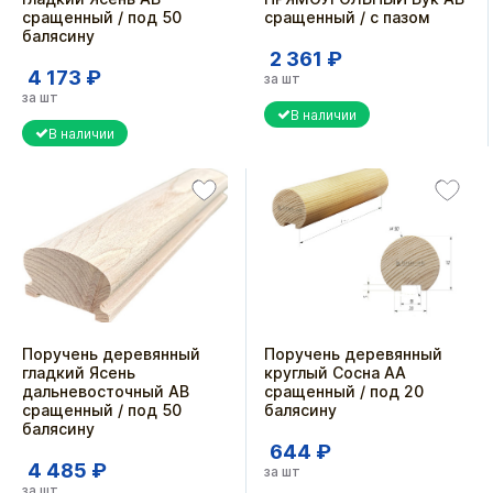
сращенный / под 50
сращенный / с пазом
балясину
2 361 ₽
4 173 ₽
за шт
за шт
В наличии
В наличии
Поручень деревянный
Поручень деревянный
гладкий Ясень
круглый Сосна АА
дальневосточный АВ
сращенный / под 20
сращенный / под 50
балясину
балясину
644 ₽
4 485 ₽
за шт
за шт