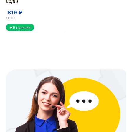
60/60
819 ₽
за шт
В наличии