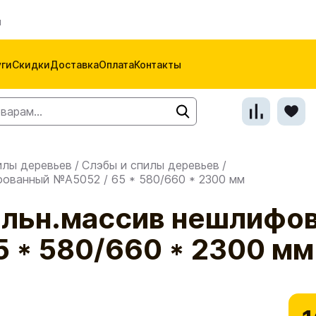
м
уги
Скидки
Доставка
Оплата
Контакты
илы деревьев
/
Слэбы и спилы деревьев
/
фованный №A5052 / 65 * 580/660 * 2300 мм
ельн.массив нешлифо
 * 580/660 * 2300 мм