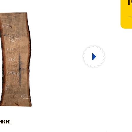
1
ики: