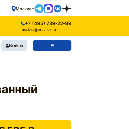
Москва
+7 (495) 739-22-89
moskva@brus-ok.ru
Войти
ванный