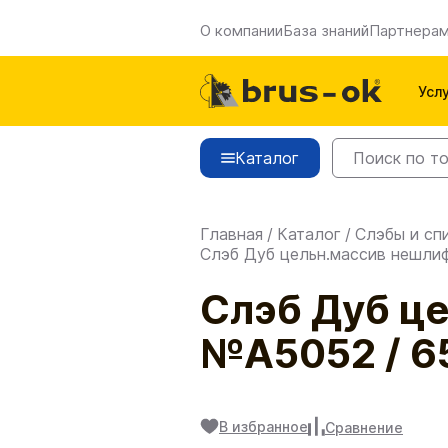
О компании
База знаний
Партнера
Усл
Каталог
Главная
/
Каталог
/
Слэбы и сп
Слэб Дуб цельн.массив нешли
Слэб Дуб ц
№A5052 / 65
В избранное
Сравнение