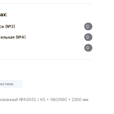
ах:
се (№3)
0
ельная (№4)
0
0
ристики
фованный №A5052 / 65 * 580/660 * 2300 мм