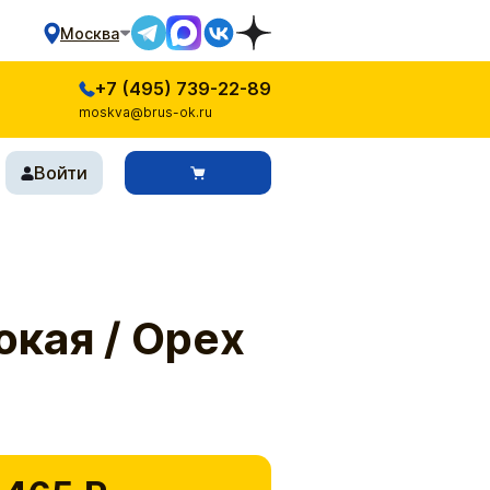
Москва
+7 (495) 739-22-89
moskva@brus-ok.ru
Войти
окая / Орех