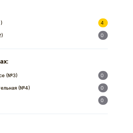
)
4
2)
0
ах:
се (№3)
0
ельная (№4)
0
0