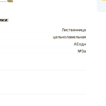
ики:
Лиственница
цельноламельная
АЕодн
№3а