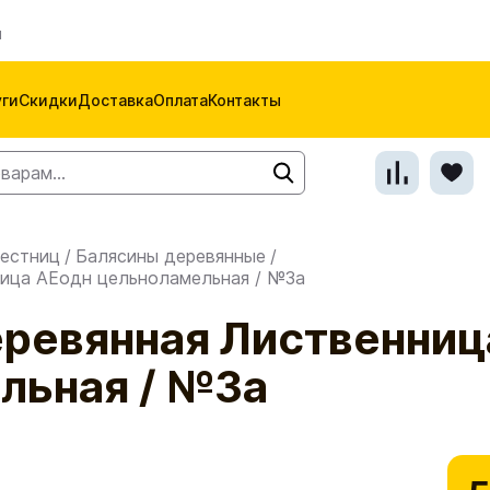
м
уги
Скидки
Доставка
Оплата
Контакты
естниц
/
Балясины деревянные
/
ница АЕодн цельноламельная / №3а
еревянная Лиственниц
льная / №3а