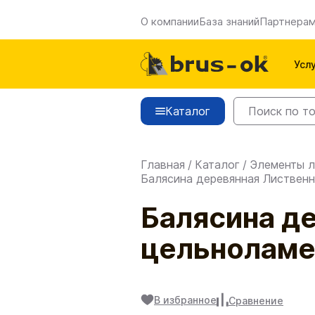
О компании
База знаний
Партнера
Усл
Каталог
Главная
/
Каталог
/
Элементы л
Балясина деревянная Листвен
Балясина д
цельноламе
В избранное
Сравнение