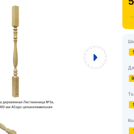
5
Ши
Дл
9
То
Ко