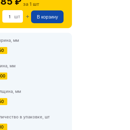
85 ₽
за 1 шт
шт
В корзину
рина, мм
50
ина, мм
00
лщина, мм
50
личество в упаковке, шт
10