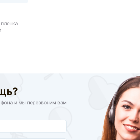
 пленка
к
щь?
ефона и мы перезвоним вам