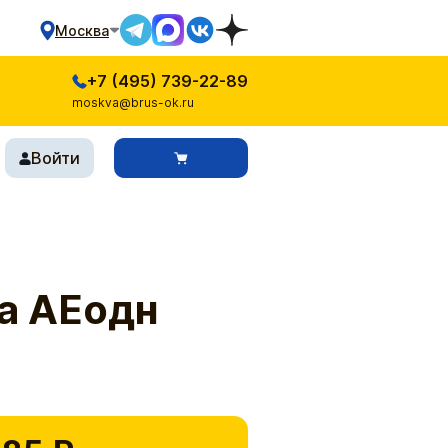
Москва
+7 (495) 739-22-89
moskva@brus-ok.ru
Войти
а АЕодн