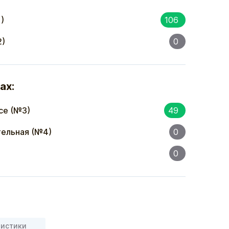
)
106
2)
0
ах:
се (№3)
49
ельная (№4)
0
0
ристики