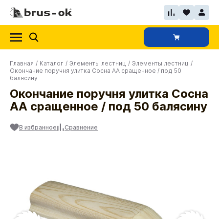
Главная
/
Каталог
/
Элементы лестниц
/
Элементы лестниц
/
Окончание поручня улитка Сосна АА сращенное / под 50
балясину
Окончание поручня улитка Сосна
АА сращенное / под 50 балясину
В избранное
Сравнение