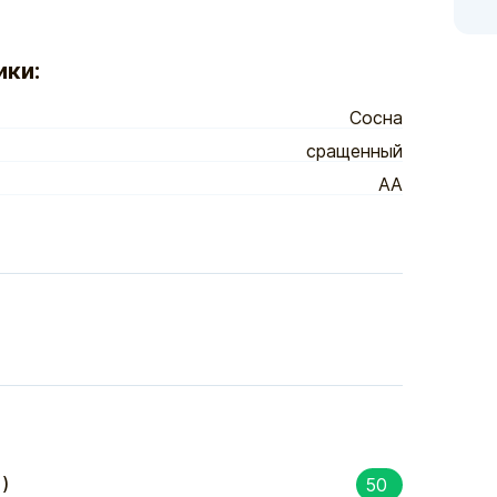
ики:
Сосна
сращенный
АА
)
50