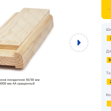
Ши
Дл
3
То
Ко