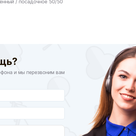
енный / посадочное 50/50
щь?
ефона и мы перезвоним вам