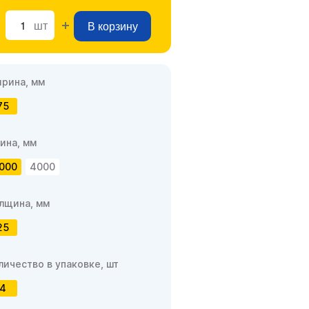
шт
В корзину
рина, мм
75
ина, мм
000
4000
лщина, мм
25
личество в упаковке, шт
4