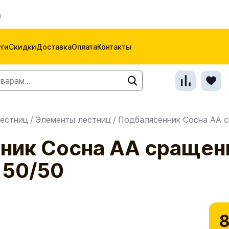
м
уги
Скидки
Доставка
Оплата
Контакты
естниц
/
Элементы лестниц
/
Подбалясенник Сосна АА с
ник Сосна АА сращен
 50/50
8