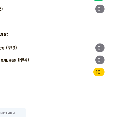
2)
0
ах:
се (№3)
0
ельная (№4)
0
10
ристики