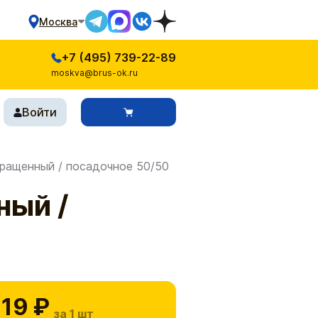
Москва
+7 (495) 739-22-89
moskva@brus-ok.ru
Войти
ращенный / посадочное 50/50
ный /
19 ₽
за 1 шт