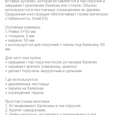
вставка (штапик), которая вставляется в паз поручня и
закрывает крепление балясин или стекла. Обычно
используется в лестничных ограждениях из дерева.
Сращенная конструкция обеспечивает геометрическую
стабильность. Клей D3/
Основные размеры
1. Рейка 5×50 мм
• толщина: 5 мм
• ширина: 50 мм
• используется для поручней с пазом под балясину 50
мм
Для чего она нужна
• закрывает паз поручня после установки балясин
• скрывает крепеж (саморезы, шканты)
• делает поручень аккуратным и цельным
Где используется
• деревянные лестницы
• перила на балконах
• ограждения террас
Простая схема монтажа:
1. Устанавливают балясины в паз поручня.
2. Крепят саморезами.
3. Рейку-вкладыш вставляют и приклеивают в паз.