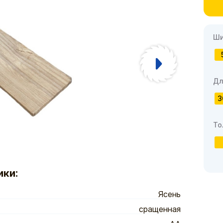
Ши
Дл
3
То
ики:
Ясень
сращенная