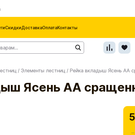
м
уги
Скидки
Доставка
Оплата
Контакты
естниц
/
Элементы лестниц
/
Рейка вкладыш Ясень АА с
дыш Ясень АА сращен
5