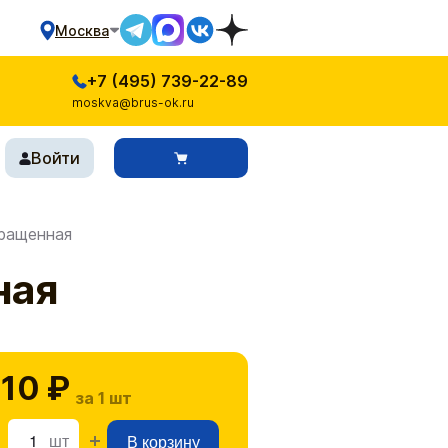
Москва
+7 (495) 739-22-89
moskva@brus-ok.ru
Войти
ращенная
ная
10 ₽
за 1 шт
шт
В корзину