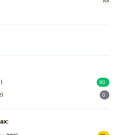
АА
)
90
2)
0
ах: