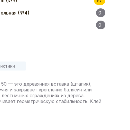
се (№3)
10
ельная (№4)
0
0
ристики
50 — это деревянная вставка (штапик),
учня и закрывает крепление балясин или
в лестничных ограждениях из дерева.
чивает геометрическую стабильность. Клей