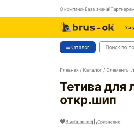
О компании
База знаний
Партнера
Усл
Каталог
Главная
/
Каталог
/
Элементы л
Тетива для
откр.шип
В избранное
Сравнение