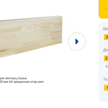
Ши
3
Дл
2
5
То