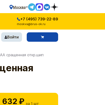
Москва
+7 (495) 739-22-89
moskva@brus-ok.ru
Войти
 АА сращенная откр.шип
ащенная
 632 ₽
за 1 шт