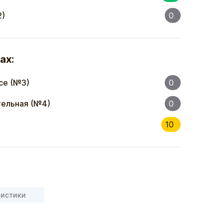
2)
0
ах:
се (№3)
0
ельная (№4)
0
10
ристики