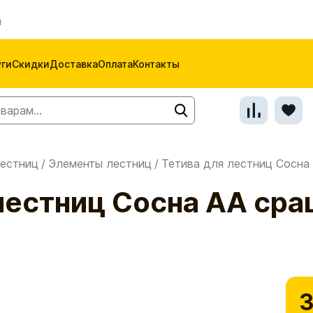
м
уги
Скидки
Доставка
Оплата
Контакты
естниц
/
Элементы лестниц
/
Тетива для лестниц Сосна
 лестниц Сосна АА ср
3