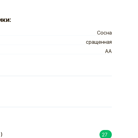
ики:
Сосна
сращенная
АА
)
27