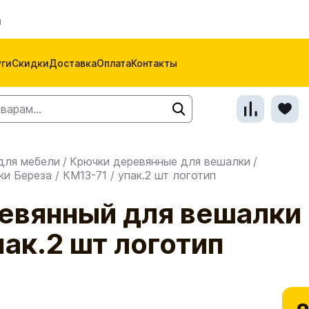
м
уги
Скидки
Доставка
Оплата
Контакты
для мебели
/
Крючки деревянные для вешалки
/
 Береза / КМ13-71 / упак.2 шт логотип
евянный для вешалки 
пак.2 шт логотип