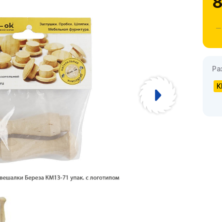
8
Ра
К