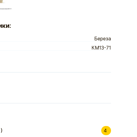
ики:
Береза
КМ13-71
)
4