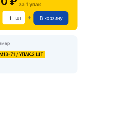
0 ₽
за 1 упак
шт
В корзину
змер
М13-71 / УПАК.2 ШТ