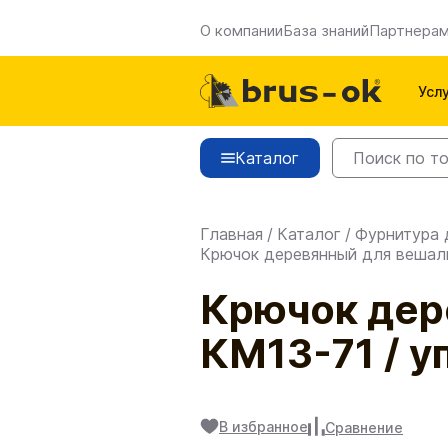
О компании
База знаний
Партнера
Усл
Каталог
Главная
/
Каталог
/
Фурнитура 
Крючок деревянный для вешалки
Крючок дер
КМ13-71 / у
В избранное
Сравнение