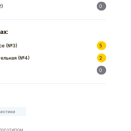
2)
0
ах:
се (№3)
5
ельная (№4)
2
0
ристики
 логотипом