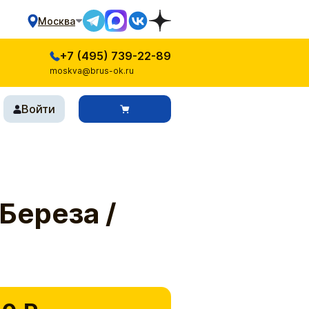
Москва
+7 (495) 739-22-89
moskva@brus-ok.ru
Войти
Береза /