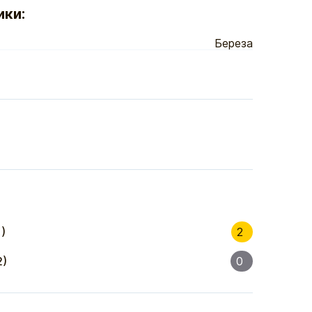
ики:
Береза
)
2
2)
0