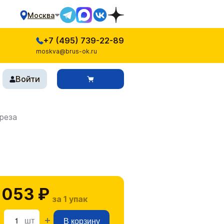
Москва
+7 (495) 739-22-89
moskva@brus-ok.ru
Войти
реза
 053 ₽
за 1 упак
шт
В корзину