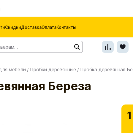
м
уги
Скидки
Доставка
Оплата
Контакты
для мебели
/
Пробки деревянные
/
Пробка деревянная Бе
евянная Береза
1