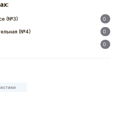
ах:
се (№3)
0
ельная (№4)
0
0
ристики