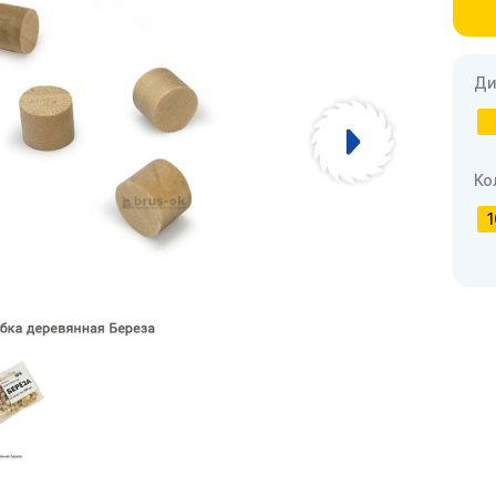
Ди
Ко
1