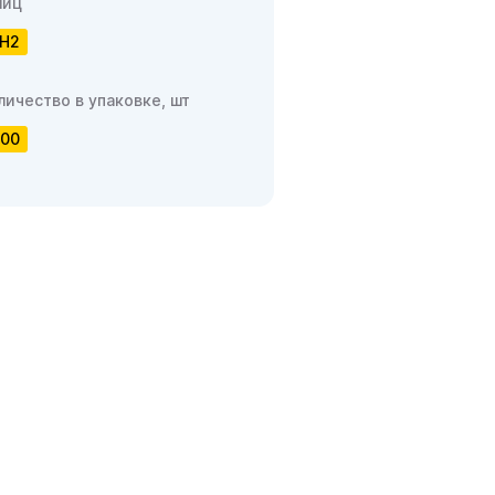
иц
H2
личество в упаковке, шт
00