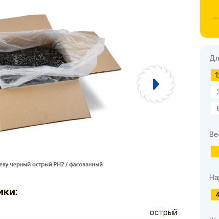
Дл
1
Ве
На
ики:
острый