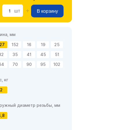
шт
В корзину
ина, мм
27
152
16
19
25
32
35
41
45
51
64
70
90
95
102
с, кг
2
ружный диаметр резьбы, мм
4,8