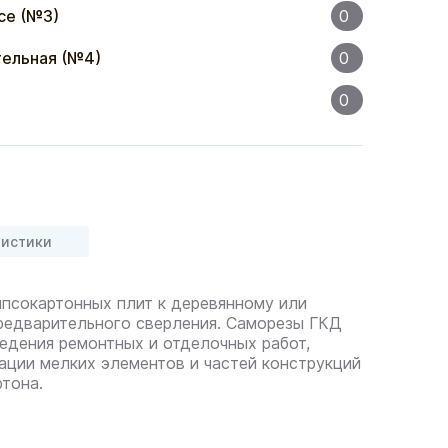
се (№3)
0
ельная (№4)
0
0
ристики
ипсокартонных плит к деревянному или
редварительного сверления. Саморезы ГКД
едения ремонтных и отделочных работ,
ации мелких элементов и частей конструкций
ртона.