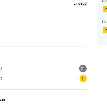
Шл
чёрный
P
Ко
2
)
0
2)
1
ах: