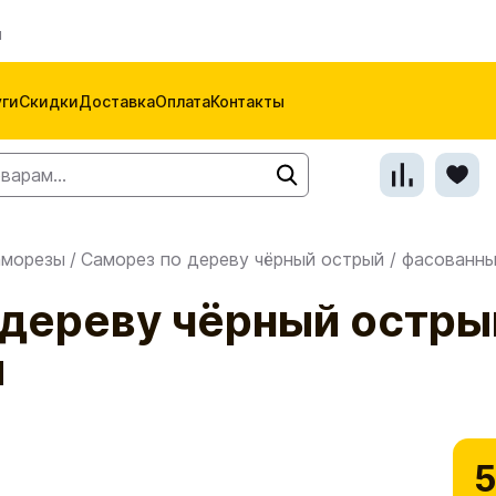
м
уги
Скидки
Доставка
Оплата
Контакты
аморезы
/
Саморез по дереву чёрный острый / фасованн
дереву чёрный остры
й
5