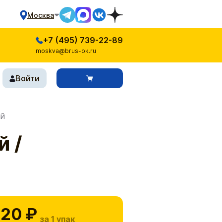
Москва
+7 (495) 739-22-89
moskva@brus-ok.ru
Войти
ый
й /
20 ₽
за 1 упак