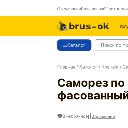
О компании
База знаний
Партнера
Усл
Каталог
Главная
/
Каталог
/
Крепеж
/
С
Саморез по 
фасованны
В избранное
Сравнение