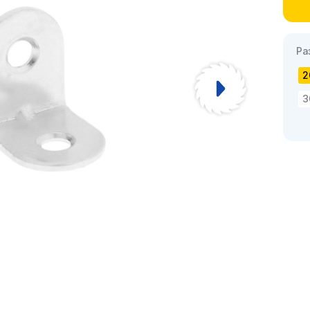
Ра
2
3