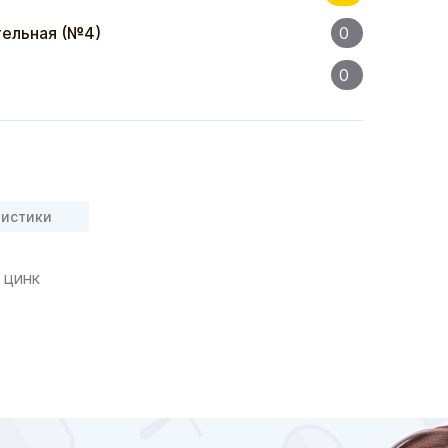
ельная (№4)
0
0
ристики
 цинк