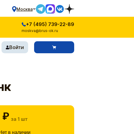
Москва
+7 (495) 739-22-89
moskva@brus-ok.ru
Войти
нк
 ₽
за 1 шт
Нет в наличии