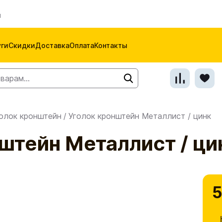
м
уги
Скидки
Доставка
Оплата
Контакты
олок кронштейн
/
Уголок кронштейн Металлист / цинк
штейн Металлист / ци
5