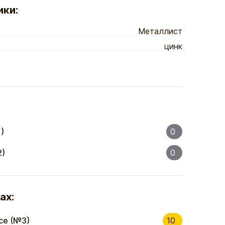
ики:
Металлист
цинк
)
0
2)
0
ах:
се (№3)
10