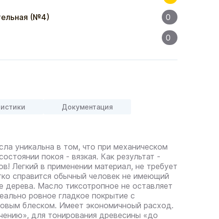
ельная (№4)
0
0
ристики
Документация
сла уникальна в том, что при механическом
состоянии покоя - вязкая. Как результат -
ов! Легкий в применении материал, не требует
гко справится обычный человек не имеющий
ке дерева. Масло тиксотропное не оставляет
деально ровное гладкое покрытие с
овым блеском. Имеет экономичноый расход.
чению», для тонирования древесины «до