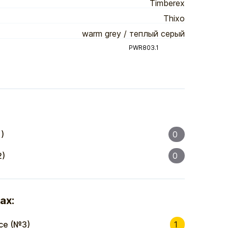
Timberex
Thixo
warm grey / теплый серый
PWR803.1
)
0
2)
0
ах:
се (№3)
1