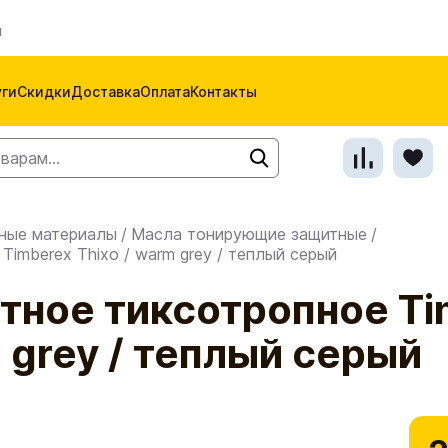
м
уги
Скидки
Доставка
Оплата
Контакты
ные материалы
/
Масла тонирующие защитные
/
imberex Thixo / warm grey / теплый серый
тное тиксотропное Ti
m grey / теплый серый