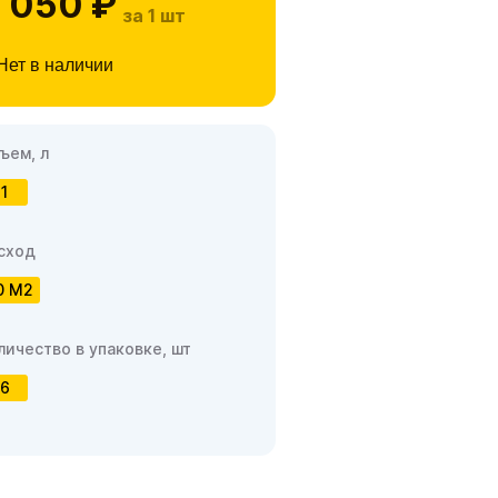
 050 ₽
за 1 шт
Нет в наличии
ъем, л
1
сход
0 М2
личество в упаковке, шт
6