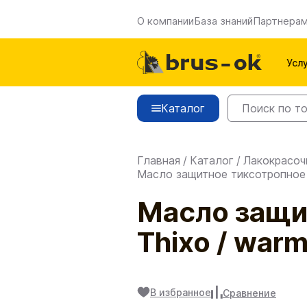
О компании
База знаний
Партнера
Усл
Каталог
Главная
/
Каталог
/
Лакокрасоч
Масло защитное тиксотропное T
Масло защи
Thixo / war
В избранное
Сравнение