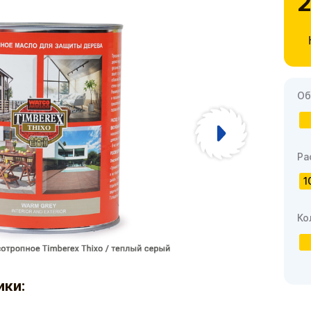
2
Об
Ра
1
Ко
ики: