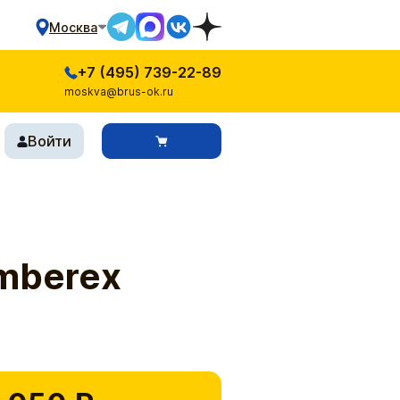
Москва
+7 (495) 739-22-89
moskva@brus-ok.ru
Войти
mberex