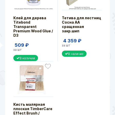
Клей для дерева
Тетива для лестниц
Titebond
Сосна АА
Transparent
сращенная
Premium Wood Glue /
закр.шип
D3
4 359 ₽
509 ₽
за шт
за шт
В наличии
В наличии
Кисть малярная
плоская TimberCare
Effect Brush /