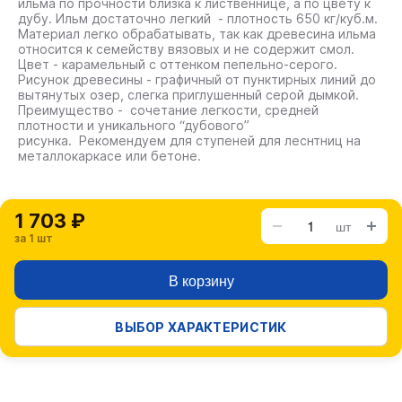
ильма по прочности близка к лиственнице, а по цвету к
дубу. Ильм достаточно легкий - плотность 650 кг/куб.м.
Материал легко обрабатывать, так как древесина ильма
относится к семейству вязовых и не содержит смол.
Цвет - карамельный с оттенком пепельно-серого.
Рисунок древесины - графичный от пунктирных линий до
вытянутых озер, слегка приглушенный серой дымкой.
Преимущество - сочетание легкости, средней
плотности и уникального “дубового”
рисунка. Рекомендуем для ступеней для леснтниц на
металлокаркасе или бетоне.
1 703 ₽
шт
за 1 шт
В корзину
ВЫБОР ХАРАКТЕРИСТИК