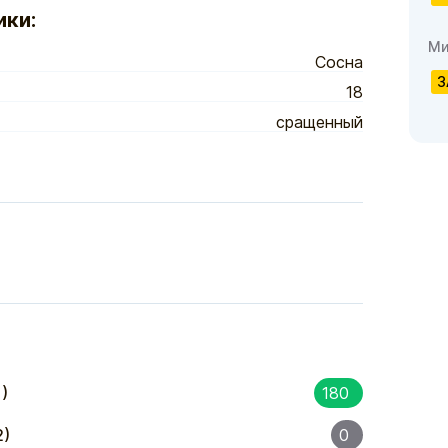
ики:
Ми
Сосна
З
18
сращенный
)
180
2)
0