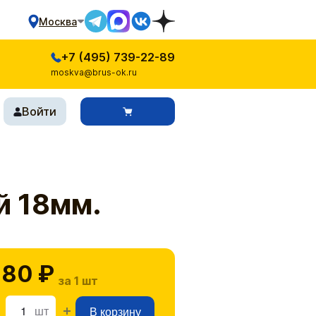
Москва
+7 (495) 739-22-89
moskva@brus-ok.ru
Войти
 18мм.
80 ₽
за 1 шт
шт
В корзину