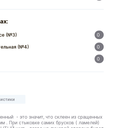
ах:
се (№3)
0
ельная (№4)
0
0
ристики
нный - это значит, что склеен из сращенных
м . При стыковке самих брусков ( ламелей)