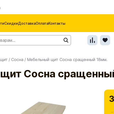
м
уги
Скидки
Доставка
Оплата
Контакты
 щит
/
Сосна
/
Мебельный щит Сосна сращенный 18мм.
щит Сосна сращенный
3