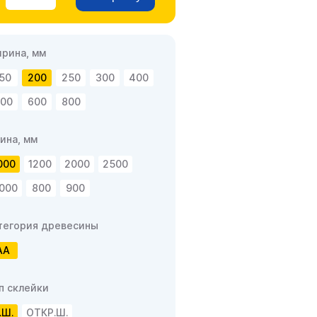
рина, мм
50
200
250
300
400
00
600
800
ина, мм
000
1200
2000
2500
000
800
900
тегория древесины
АА
п склейки
.Ш.
ОТКР.Ш.