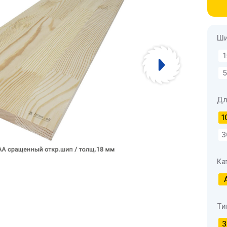
Ши
1
5
Дл
1
3
Ка
Ти
З