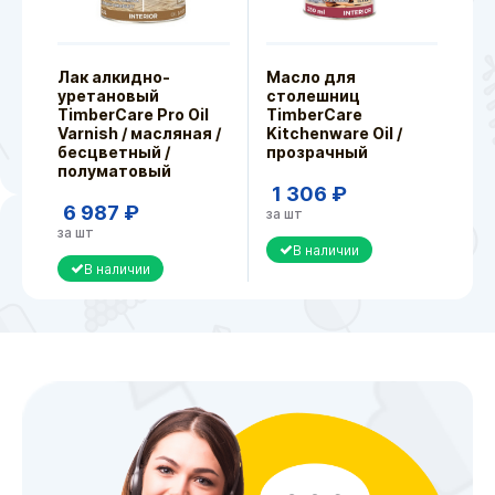
Лак алкидно-
Масло для
уретановый
столешниц
TimberCare Pro Oil
TimberCare
Varnish / масляная /
Kitchenware Oil /
бесцветный /
прозрачный
полуматовый
1 306 ₽
6 987 ₽
за шт
за шт
В наличии
В наличии