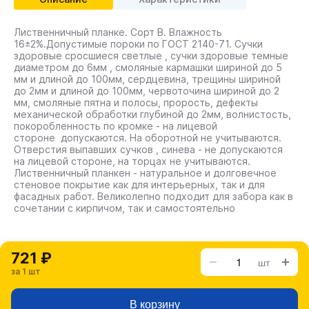
Лиственничный планке. Сорт В. Влажность
16±2%.Допустимые пороки по ГОСТ 2140-71. Сучки
здоровые сросшиеся светлые , сучки здоровые темные
диаметром до 6мм , смоляные кармашки шириной до 5
мм и длиной до 100мм, сердцевина, трещины шириной
до 2мм и длиной до 100мм, червоточина шириной до 2
мм, смоляные пятна и полосы, прорость, дефекты
механической обработки глубиной до 2мм, волнистость,
покоробленность по кромке - на лицевой
стороне допускаются. На оборотной не учитываются.
Отверстия выпавших сучков , синева - не допускаются
на лицевой стороне, на торцах не учитываются.
Лиственничный планкен - натуральное и долговечное
стеновое покрытие как для интерьерных, так и для
фасадных работ. Великолепно подходит для забора как в
сочетании с кирпичом, так и самостоятельно
721 ₽
шт
за 1 шт
В корзину