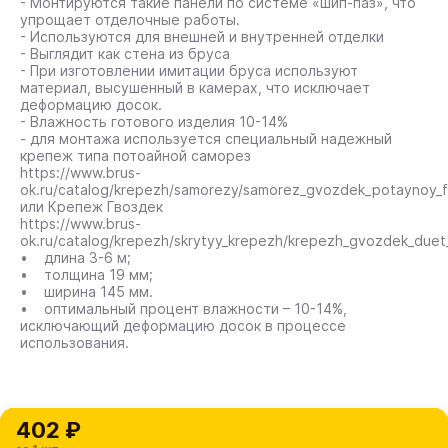
- Монтируются такие панели по системе «шип-паз», что
упрощает отделочные работы.
- Используются для внешней и внутренней отделки
- Выглядит как стена из бруса
- При изготовлении имитации бруса используют
материал, высушенный в камерах, что исключает
деформацию досок.
- Влажность готового изделия 10-14%
- для монтажа используется специальный надежный
крепеж типа потоайной саморез
https://www.brus-
ok.ru/catalog/krepezh/samorezy/samorez_gvozdek_potaynoy_f
или Крепеж Гвоздек
https://www.brus-
ok.ru/catalog/krepezh/skrytyy_krepezh/krepezh_gvozdek_duet_
• длина 3-6 м;
• толщина 19 мм;
• ширина 145 мм.
• оптимальный процент влажности – 10-14%,
исключающий деформацию досок в процессе
использования.
402 ₽