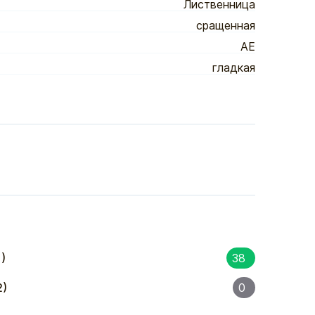
Лиственница
сращенная
АЕ
гладкая
)
38
2)
0