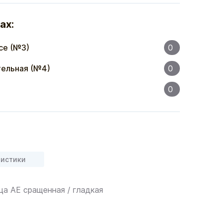
ах:
се (№3)
0
ельная (№4)
0
0
ристики
ца АЕ сращенная / гладкая