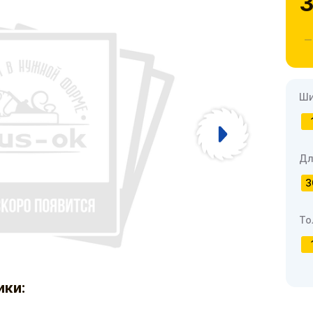
3
Ши
Дл
3
То
ики: