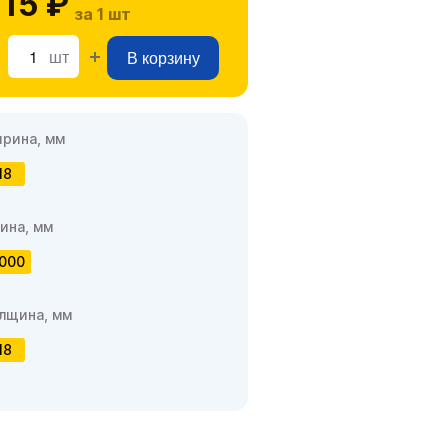
15 ₽
за 1 шт
шт
В корзину
рина, мм
18
ина, мм
000
лщина, мм
18