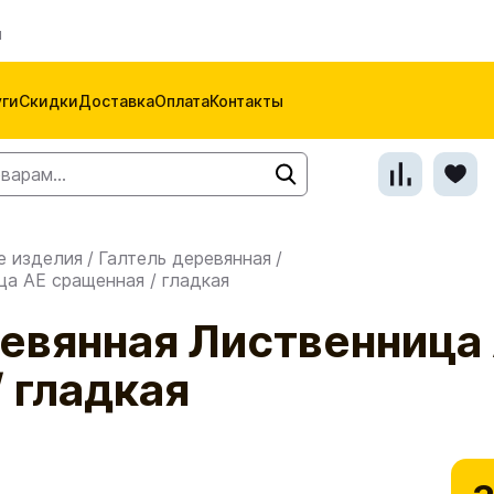
м
уги
Скидки
Доставка
Оплата
Контакты
е изделия
/
Галтель деревянная
/
ца АЕ сращенная / гладкая
ревянная Лиственница
 гладкая