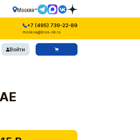
Москва
+7 (495) 739-22-89
moskva@brus-ok.ru
Войти
 АЕ