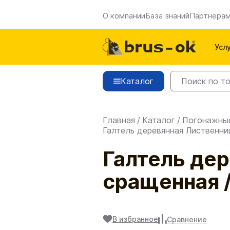
О компании
База знаний
Партнера
Усл
Каталог
Главная
/
Каталог
/
Погонажны
Галтель деревянная Лиственни
Галтель де
сращенная /
В избранное
Сравнение