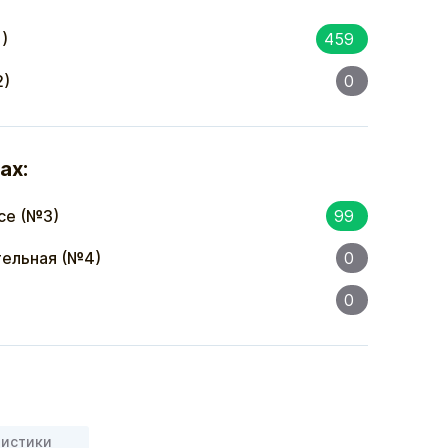
)
459
2)
0
ах:
се (№3)
99
ельная (№4)
0
0
ристики