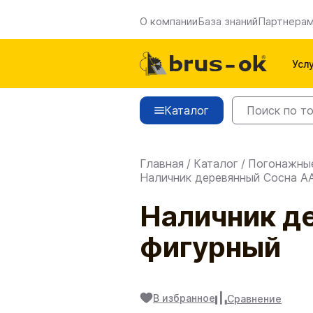
О компании
База знаний
Партнера
Усл
Каталог
Главная
/
Каталог
/
Погонажны
Наличник деревянный Сосна АА
Наличник д
фигурный
В избранное
Сравнение