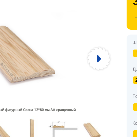
Ш
Д
Т
К