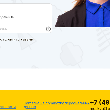
ю условия соглашения.
+7 (49
Согласие на обработку персональных
альности
данных
moskva@br