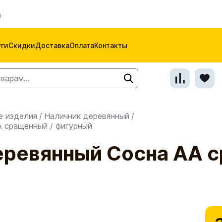
м
уги
Скидки
Доставка
Оплата
Контакты
е изделия
/
Наличник деревянный
/
 сращенный / фигурный
еревянный Сосна АА с