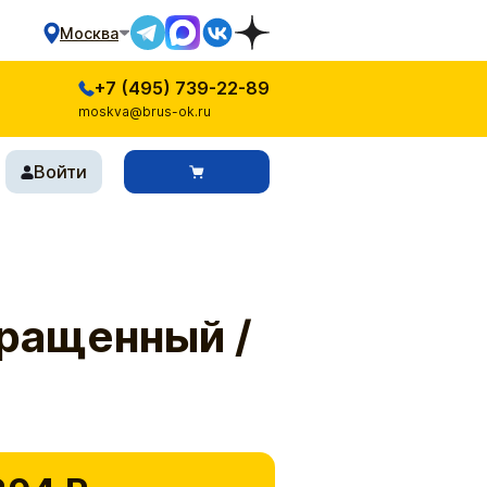
Москва
+7 (495) 739-22-89
moskva@brus-ok.ru
Войти
ращенный /