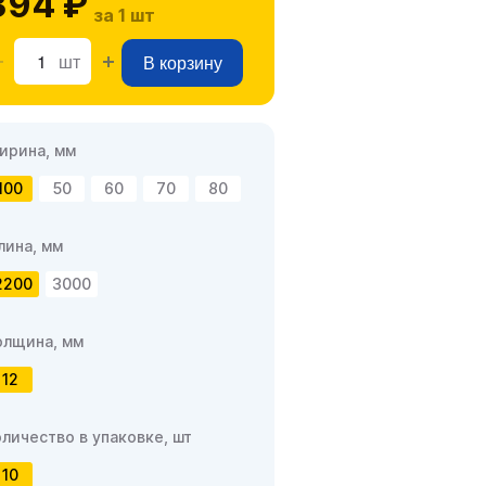
394 ₽
за 1 шт
шт
В корзину
ирина, мм
100
50
60
70
80
лина, мм
2200
3000
олщина, мм
12
оличество в упаковке, шт
10