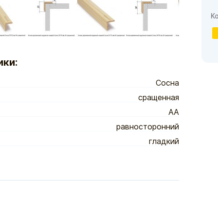
К
ики:
Сосна
сращенная
АА
равносторонний
гладкий