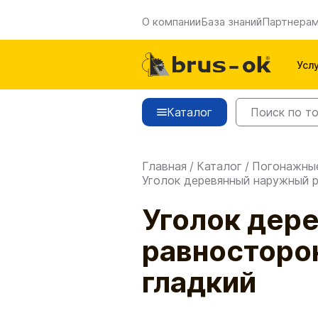
О компании
База знаний
Партнера
Усл
Каталог
Главная
/
Каталог
/
Погонажны
Уголок деревянный наружный р
Уголок дер
равносторо
гладкий