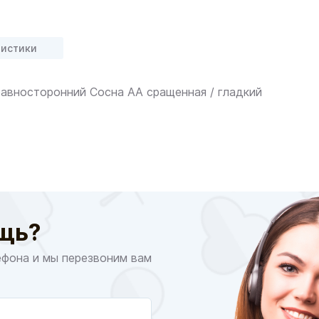
ристики
авносторонний Сосна АА сращенная / гладкий
щь?
ефона и мы перезвоним вам