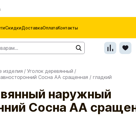
м
уги
Скидки
Доставка
Оплата
Контакты
е изделия
/
Уголок деревянный
/
авносторонний Сосна АА сращенная / гладкий
евянный наружный
нний Сосна АА сращен