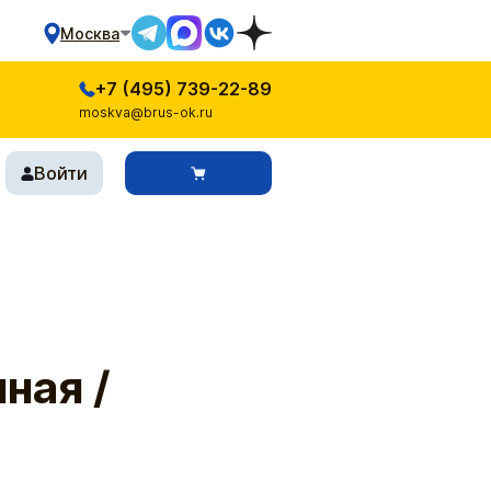
Москва
+7 (495) 739-22-89
moskva@brus-ok.ru
Войти
ная /