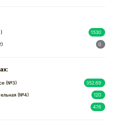
)
1530
2)
0
ах:
се (№3)
352.69
ельная (№4)
120
476