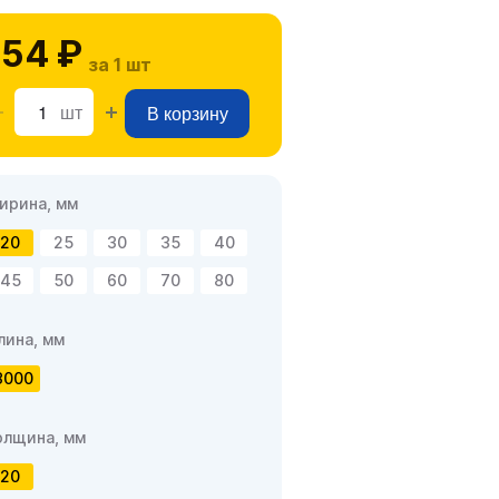
154 ₽
за 1 шт
шт
В корзину
ирина, мм
20
25
30
35
40
45
50
60
70
80
лина, мм
3000
олщина, мм
20