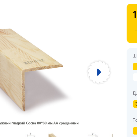
Ш
Д
Т