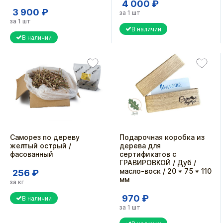
4 000 ₽
3 900 ₽
за 1 шт
за 1 шт
В наличии
В наличии
Саморез по дереву
Подарочная коробка из
желтый острый /
дерева для
фасованный
сертификатов с
ГРАВИРОВКОЙ / Дуб /
масло-воск / 20 * 75 * 110
256 ₽
мм
за кг
970 ₽
В наличии
за 1 шт