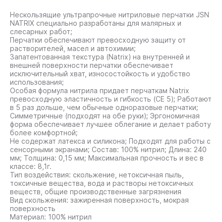
Нескользящие ультрапрочные нитриловые перчатки JSN
NATRIX специально разработаны для малярных и
слесарных работ;
Перчатки обеспечивают превосходную защиту от
растворителей, масел и автохимии;
Запатентованная текстура (Natrix) на внутренней и
внешней поверхности перчатки обеспечивает
исключительный хват, износостойкость и удобство
использования;
Особая формула нитрила придает перчаткам Natrix
превосходную эластичность и гибкость (CE 5); Работают
в 5 раз дольше, чем обычные одноразовые перчатки;
Симметричные (подходят на обе руки); Эргономичная
форма обеспечивает лучшее облегание и делает работу
более комфортной;
Не содержат латекса и силикона; Подходят для работы с
сенсорными экранами; Состав: 100% нитрил; Длина: 240
мм; Толщина: 0,15 мм; Максимальная прочность и вес в
классе: 8,1г.
Тип воздействия: скольжение, нетоксичная пыль,
токсичные вещества, вода и растворы нетоксичных
веществ, общие производственные загрязнения
Вид скольжения: зажиренная поверхность, мокрая
поверхность
Материал: 100% нитрил