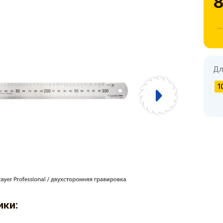
8
Дл
1
ики: