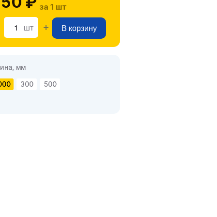
50 ₽
за 1 шт
шт
В корзину
ина, мм
000
300
500