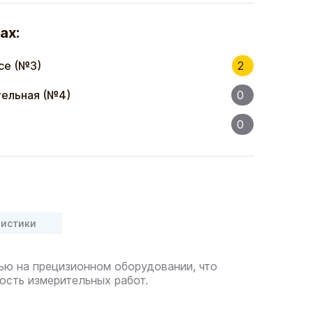
ах:
се (№3)
2
ельная (№4)
0
0
ристики
ью на прецизионном оборудовании, что
сть измерительных работ.