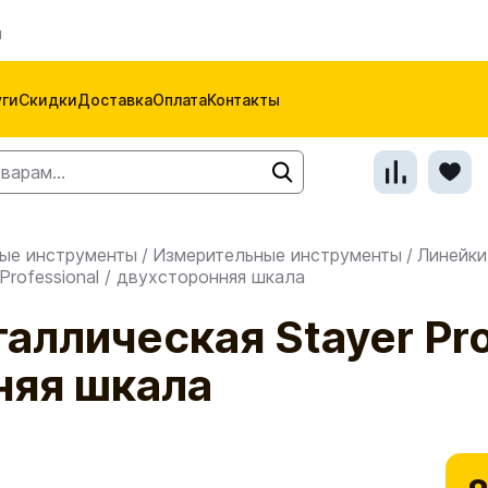
м
уги
Скидки
Доставка
Оплата
Контакты
ые инструменты
/
Измерительные инструменты
/
Линейки
Professional / двухсторонняя шкала
аллическая Stayer Prof
няя шкала