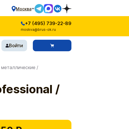
Москва
+7 (495) 739-22-89
moskva@brus-ok.ru
Войти
 металлические
/
essional /