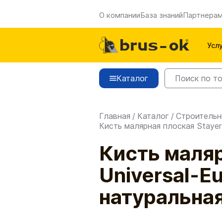
О компании
База знаний
Партнера
Усл
Каталог
Главная
/
Каталог
/
Строительн
Кисть малярная плоская Stayer 
Кисть маляр
Universal-Eu
натуральна