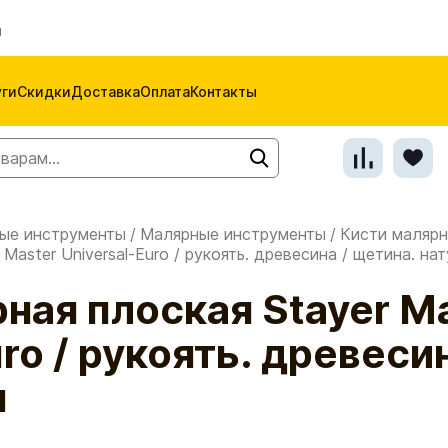
м
уги
Скидки
Доставка
Оплата
Контакты
ые инструменты
/
Малярные инструменты
/
Кисти маляр
Master Universal-Euro / рукоять. древесина / щетина. на
ная плоская Stayer M
ro / рукоять. древеси
я