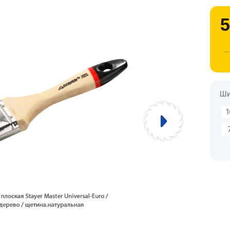
5
Ши
1