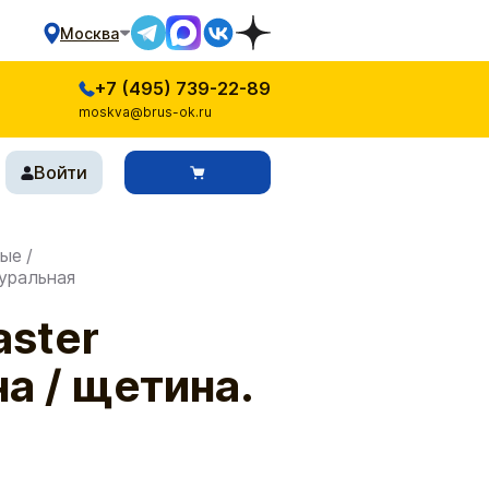
Москва
+7 (495) 739-22-89
moskva@brus-ok.ru
Войти
ные
/
туральная
aster
на / щетина.