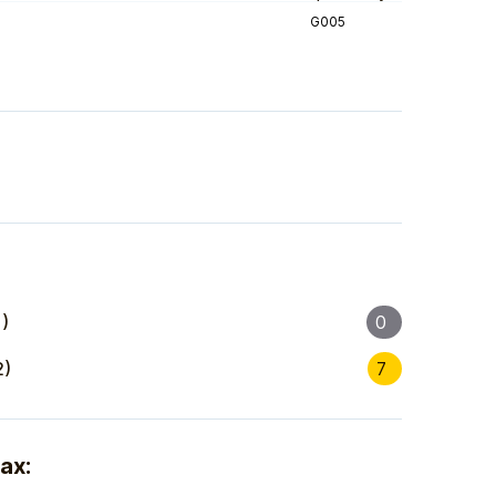
G005
)
0
2)
7
ах: