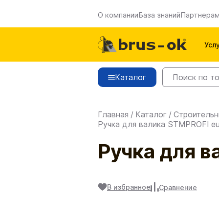
О компании
База знаний
Партнера
Усл
Каталог
Главная
/
Каталог
/
Строительн
Ручка для валика STMPROFI eur
Ручка для в
В избранное
Сравнение