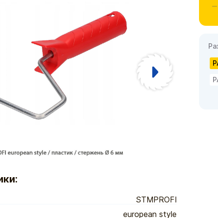
Ра
ики:
STMPROFI
european style