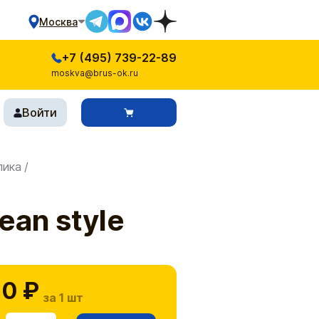
Москва
+7 (495) 739-22-89
moskva@brus-ok.ru
Войти
лика
/
ean style
0 ₽
за 1 шт