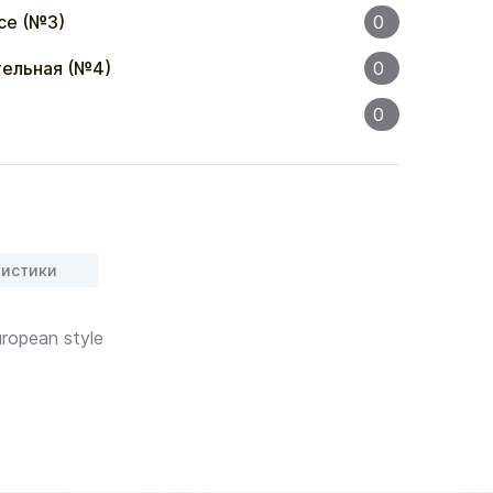
се (№3)
0
ельная (№4)
0
0
ристики
opean style