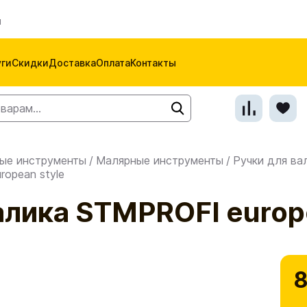
м
уги
Скидки
Доставка
Оплата
Контакты
ые инструменты
/
Малярные инструменты
/
Ручки для ва
opean style
алика STMPROFI europ
8