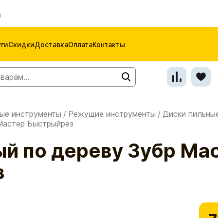
м
уги
Скидки
Доставка
Оплата
Контакты
ые инструменты
/
Режущие инструменты
/
Диски пильны
 Мастер Быстрыйрез
ый по дереву Зубр Ма
з