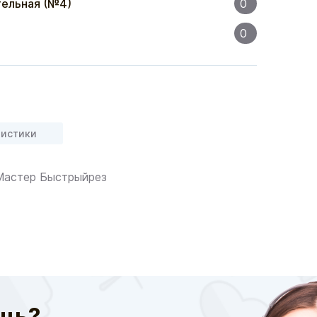
ельная (№4)
0
0
ристики
 Мастер Быстрыйрез
щь?