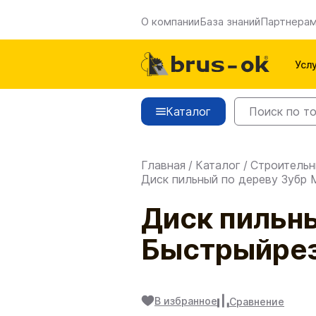
О компании
База знаний
Партнера
Усл
Каталог
Главная
/
Каталог
/
Строительн
Диск пильный по дереву Зубр
Диск пильн
Быстрыйре
В избранное
Сравнение