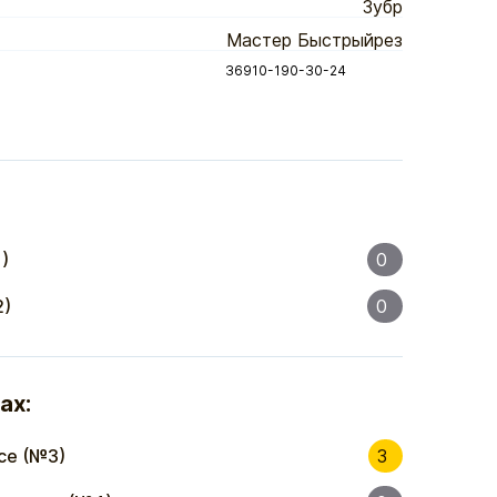
Зубр
Мастер Быстрыйрез
36910-190-30-24
)
0
2)
0
ах:
се (№3)
3