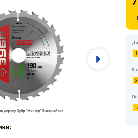
7
Ди
1
Ко
2
По
ики: