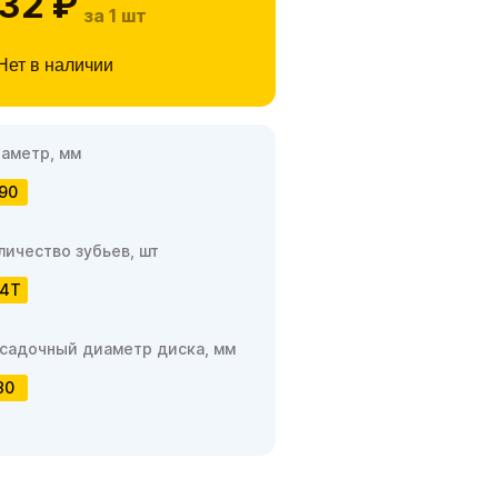
32 ₽
за 1 шт
Нет в наличии
аметр, мм
90
личество зубьев, шт
4T
садочный диаметр диска, мм
30