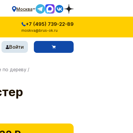
Москва
+7 (495) 739-22-89
moskva@brus-ok.ru
Войти
е по дереву
/
стер