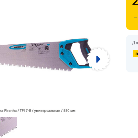
2
Дл
5