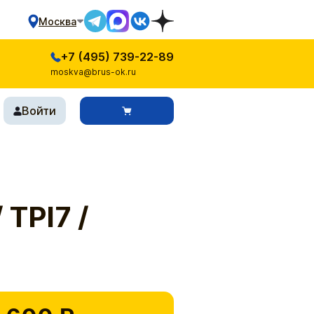
Москва
+7 (495) 739-22-89
moskva@brus-ok.ru
Войти
 TPI7 /