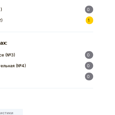
)
0
2)
1
ах:
се (№3)
0
ельная (№4)
0
0
ристики