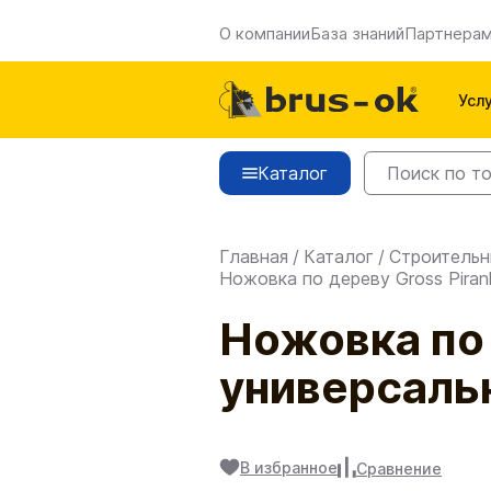
О компании
База знаний
Партнера
Усл
Каталог
Главная
/
Каталог
/
Строительн
Ножовка по дереву Gross Piran
Ножовка по д
универсаль
В избранное
Сравнение