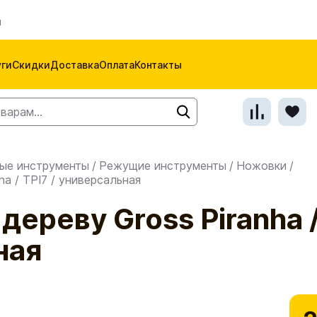
м
уги
Скидки
Доставка
Оплата
Контакты
ые инструменты
/
Режущие инструменты
/
Ножовки
/
ha / TPI7 / универсальная
ереву Gross Piranha /
ная