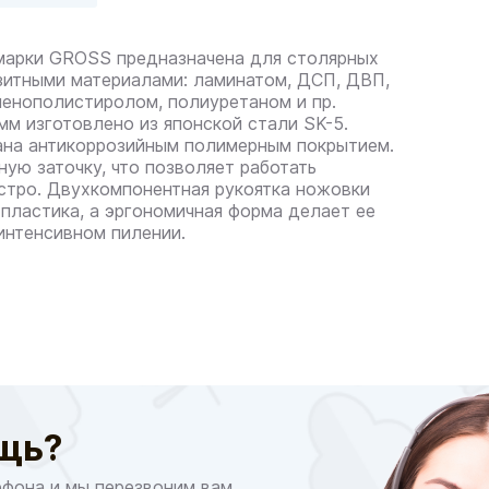
марки GROSS предназначена для столярных
зитными материалами: ламинатом, ДСП, ДВП,
 пенополистиролом, полиуретаном и пр.
м изготовлено из японской стали SK-5.
ана антикоррозийным полимерным покрытием.
ую заточку, что позволяет работать
стро. Двухкомпонентная рукоятка ножовки
 пластика, а эргономичная форма делает ее
интенсивном пилении.
щь?
ефона и мы перезвоним вам