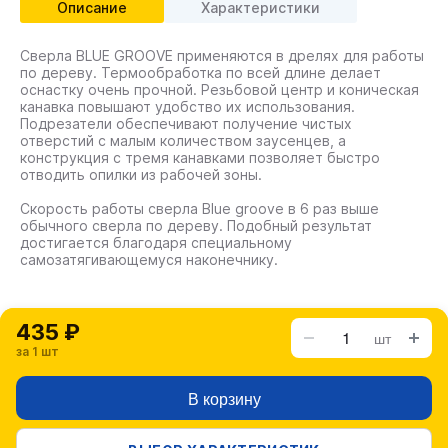
Описание
Характеристики
Сверла BLUE GROOVE применяются в дрелях для работы
по дереву. Термообработка по всей длине делает
оснастку очень прочной. Резьбовой центр и коническая
канавка повышают удобство их использования.
Подрезатели обеспечивают получение чистых
отверстий с малым количеством заусенцев, а
конструкция с тремя канавками позволяет быстро
отводить опилки из рабочей зоны.
Скорость работы сверла Blue groove в 6 раз выше
обычного сверла по дереву. Подобный результат
достигается благодаря специальному
самозатягивающемуся наконечнику.
435 ₽
шт
за 1 шт
В корзину