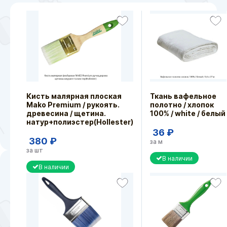
Кисть малярная плоская
Ткань вафельное
Mako Premium / рукоять.
полотно / хлопок
древесина / щетина.
100% / white / белый
натур+полиэстер(Hollester)
36 ₽
380 ₽
за м
за шт
В наличии
В наличии