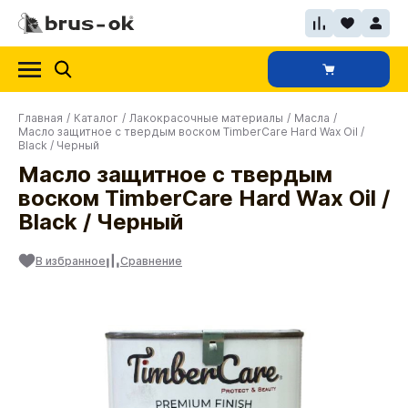
Главная
/
Каталог
/
Лакокрасочные материалы
/
Масла
/
Масло защитное с твердым воском TimberCare Hard Wax Oil /
Black / Черный
Масло защитное с твердым
воском TimberCare Hard Wax Oil /
Black / Черный
В избранное
Сравнение