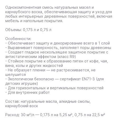
Однокомпонентная смесь натуральных масел и
карнаубского воска, обеспечивающая защиту и уход для
любых интерьерных деревянных поверхностей, включая
мебель и напольные покрытия.
Объемы: 0,175 л и 0,75 л
Особенности:
- Обеспечивает защиту и декорирование всего в 1 слой
- Выравнивает поверхность, заполняет поры древесины
- Создает гладкое нескользящее защитное покрытие с
антистатическим эффектом (класс R9)
- Стойкое покрытие к образованию пятен от кофе, чая,
вина, колы и других жидкостей
- Не образует пленки — не растрескивается, не
шелушится
- Экологически безопасно — сертификат EN71-3 (для
детских игрушек)
- Для горизонтальных и вертикальных поверхностей
- Для внутренних работ
Состав: натуральные масла, алкидные смолы,
карнаубский воск
Расход: 30 м²/л — 0,175 л на 5,25 м², 0,75 л на 22,5 м²