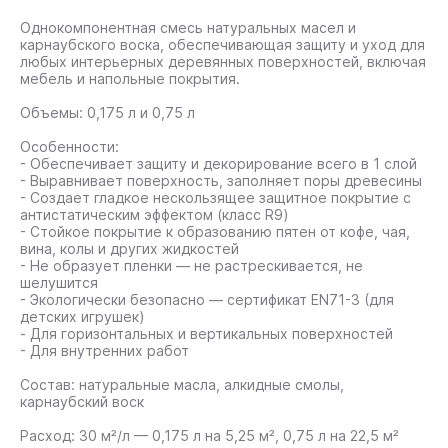
Однокомпонентная смесь натуральных масел и
карнаубского воска, обеспечивающая защиту и уход для
любых интерьерных деревянных поверхностей, включая
мебель и напольные покрытия.
Объемы: 0,175 л и 0,75 л
Особенности:
- Обеспечивает защиту и декорирование всего в 1 слой
- Выравнивает поверхность, заполняет поры древесины
- Создает гладкое нескользящее защитное покрытие с
антистатическим эффектом (класс R9)
- Стойкое покрытие к образованию пятен от кофе, чая,
вина, колы и других жидкостей
- Не образует пленки — не растрескивается, не
шелушится
- Экологически безопасно — сертификат EN71-3 (для
детских игрушек)
- Для горизонтальных и вертикальных поверхностей
- Для внутренних работ
Состав: натуральные масла, алкидные смолы,
карнаубский воск
Расход: 30 м²/л — 0,175 л на 5,25 м², 0,75 л на 22,5 м²