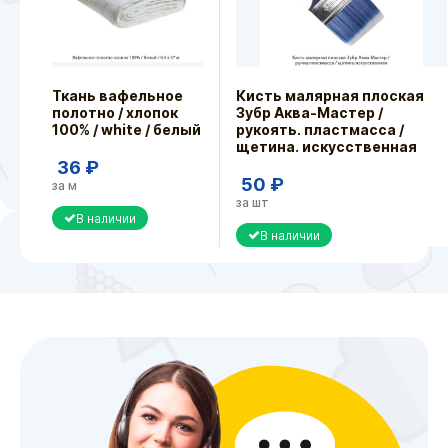
Ткань вафельное
Кисть малярная плоская
полотно / хлопок
Зубр Аква-Мастер /
100% / white / белый
рукоять. пластмасса /
щетина. искусственная
36 ₽
50 ₽
за м
за шт
В наличии
В наличии