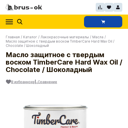
Главная
/
Каталог
/
Лакокрасочные материалы
/
Масла
/
Масло защитное с твердым воском TimberCare Hard Wax Oil /
Chocolate / Шоколадный
Масло защитное с твердым
воском TimberCare Hard Wax Oil /
Chocolate / Шоколадный
В избранное
Сравнение