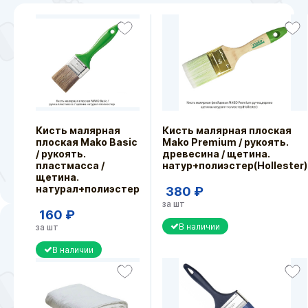
Кисть малярная
Кисть малярная плоская
плоская Mako Basic
Mako Premium / рукоять.
/ рукоять.
древесина / щетина.
пластмасса /
натур+полиэстер(Hollester)
щетина.
натурал+полиэстер
380 ₽
за шт
160 ₽
В наличии
за шт
В наличии